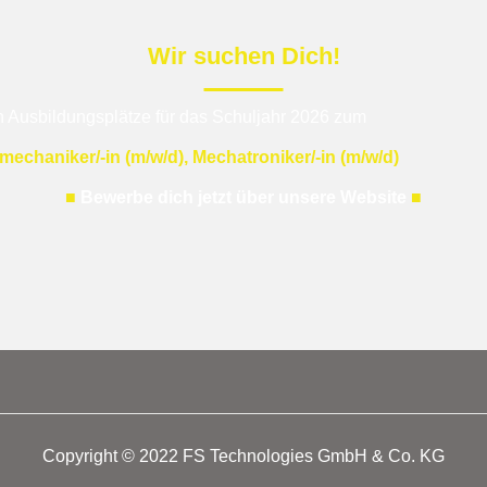
Wir suchen Dich!
n Ausbildungsplätze für das Schuljahr 2026 zum
emechaniker/-in (m/w/d),
Mechatroniker/-in (m/w/d)
■
Bewerbe dich jetzt über unsere Website
■
Copyright © 2022 FS Technologies GmbH & Co. KG